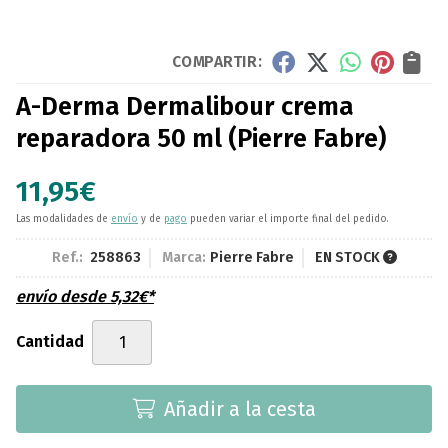
COMPARTIR:
A-Derma Dermalibour crema
reparadora 50 ml
(Pierre Fabre)
11,95
€
Las modalidades de
envío
y de
pago
pueden variar el importe final del pedido.
Ref.:
258863
Marca:
Pierre Fabre
EN STOCK
envío desde
5,32
€
*
Cantidad
Añadir a la cesta