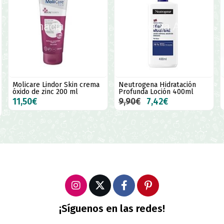
ma
Neutrogena Hidratación
Nutratopic Pro-AMP Gel de
Profunda Loción 400ml
Baño Emoliente 400 ml
9,90€
7,42€
15,95€
¡Síguenos en las redes!